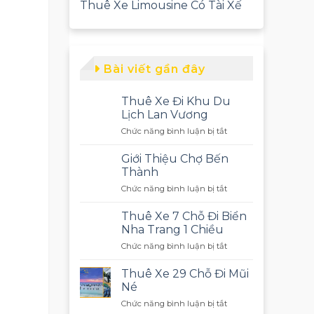
Thuê Xe Limousine Có Tài Xế
Bài viết gần đây
Thuê Xe Đi Khu Du
Lịch Lan Vương
ở
Chức năng bình luận bị tắt
Thuê
Xe
Giới Thiệu Chợ Bến
Đi
Thành
Khu
ở
Chức năng bình luận bị tắt
Du
Giới
Lịch
Thiệu
Lan
Thuê Xe 7 Chỗ Đi Biển
Chợ
Vương
Nha Trang 1 Chiều
Bến
ở
Chức năng bình luận bị tắt
Thành
Thuê
Xe
Thuê Xe 29 Chỗ Đi Mũi
7
Né
Chỗ
ở
Chức năng bình luận bị tắt
Đi