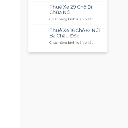
Thuê
Biển
Xe
Nha
Thuê Xe 29 Chỗ Đi
29
Trang
Chùa Nổi
Chỗ
1
ở
Chức năng bình luận bị tắt
Đi
Chiều
Thuê
Mũi
Xe
Né
Thuê Xe 16 Chỗ Đi Núi
29
Bà Châu Đốc
Chỗ
ở
Chức năng bình luận bị tắt
Đi
Thuê
Chùa
Xe
Nổi
16
Chỗ
Đi
Núi
Bà
Châu
Đốc