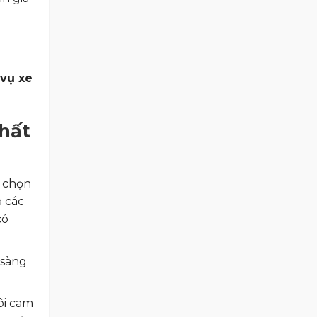
 vụ xe
nhất
a chọn
ả các
có
 sàng
ôi cam