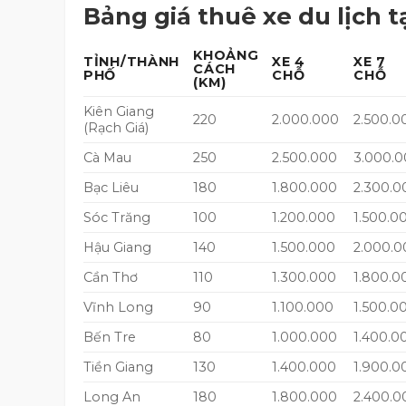
Bảng giá thuê xe du lịch tạ
KHOẢNG
TỈNH/THÀNH
XE 4
XE 7
CÁCH
PHỐ
CHỖ
CHỖ
(KM)
Kiên Giang
220
2.000.000
2.500.0
(Rạch Giá)
Cà Mau
250
2.500.000
3.000.
Bạc Liêu
180
1.800.000
2.300.0
Sóc Trăng
100
1.200.000
1.500.0
Hậu Giang
140
1.500.000
2.000.0
Cần Thơ
110
1.300.000
1.800.0
Vĩnh Long
90
1.100.000
1.500.0
Bến Tre
80
1.000.000
1.400.0
Tiền Giang
130
1.400.000
1.900.0
Long An
180
1.800.000
2.400.0