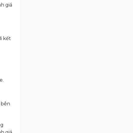
h giá
i kết
e.
o bên
ng
nh giá