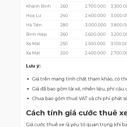
Khánh Bình
260
2.700.000
3.300.0
Hoa Lư
240
2.400.000
3.000.
Hà Tiên
280
3.000.000
3.800.
Bình Hiệp
260
2.600.000
3.200.0
Xa Mát
250
2.500.000
3.100.0
Xa Mát
200
2.400.000
2.700.0
Lưu ý:
Giá trên mang tính chất tham khảo, có thể
Giá đã bao gồm tài xế, nhiên liệu, phí cầu
Chưa bao gồm thuế VAT và chi phí phát sin
Cách tính giá cước thuê xe
Giá cước thuê xe là yếu tố quan trọng khi b