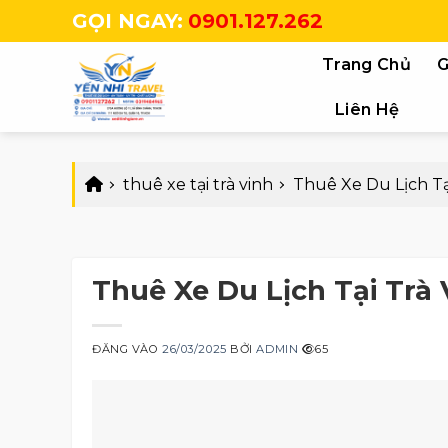
Bỏ
GỌI NGAY:
0901.127.262
qua
nội
Trang Chủ
G
dung
Liên Hệ
thuê xe tại trà vinh
Thuê Xe Du Lịch Tạ
Thuê Xe Du Lịch Tại Trà 
ĐĂNG VÀO
26/03/2025
BỞI
ADMIN
65