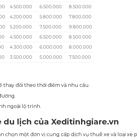
00
4.500.000
6.500.000
8.500.000
000
4.200.000
5.800.000
7.800.000
000
5.200.000
7.500.000
9.800.000
00
4.500.000
6.500.000
8.500.000
00
4.300.000
6.000.000
8.000.000
00
3.500.000
5.000.000
7.500.000
 thay đổi theo thời điểm và nhu cầu.
 đường.
h ngoài lộ trình.
 du lịch của Xeditinhgiare.vn
ạn chọn một đơn vị cung cấp dịch vụ thuê xe và loại xe 