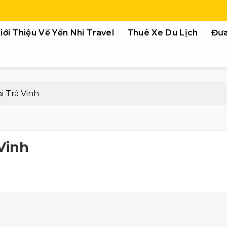
iới Thiệu Về Yến Nhi Travel
Thuê Xe Du Lịch
Đưa
i Trà Vinh
Vinh