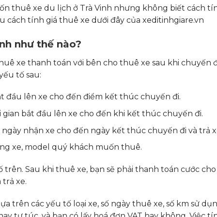
ốn thuê xe du lịch ở Trà Vinh nhưng không biết cách tín
ểu cách tính giá thuê xe dưới đây của xeditinhgiare.vn
ính như thế nào?
thuê xe thanh toán với bên cho thuê xe sau khi chuyến đ
yếu tố sau:
ắt đầu lên xe cho đến điểm kết thúc chuyến đi.
ời gian bắt đầu lên xe cho đến khi kết thúc chuyến đi.
ừ ngày nhận xe cho đến ngày kết thúc chuyến đi và trả x
hãng xe, model quý khách muốn thuê.
ố trên. Sau khi thuê xe, bạn sẽ phải thanh toán cước ch
trả xe.
ựa trên các yếu tố loại xe, số ngày thuê xe, số km sử dụ
 hay tự túc, và bạn có lấy hoá đơn VAT hay không. Việc tí